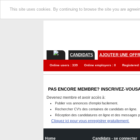
This site uses cookies. By continuing to browse the site you are agreei
CANDIDATS
AJOUTER UNE OFF
Online users : 339
Online employers : 0
Registered
PAS ENCORE MEMBRE? INSCRIVEZ-VOUS
Devenez membre et avoir accès à:
Publier vos annonces d'emploi facilement.
Rechercher CV's des centaines de candidats en ligne.
Réception des candidatures en ligne et des messages p
Cliquez ici pour vous enregistrer gratuitement.
Home
Candidats - se connecter