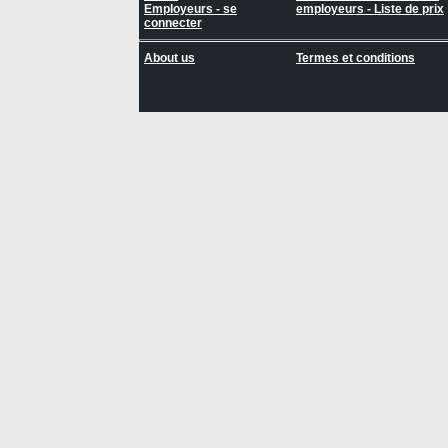
Employeurs - se
employeurs - Liste de prix
connecter
About us
Termes et conditions