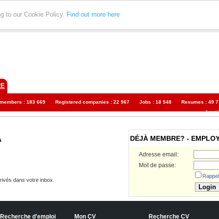
ng to our Cookie Policy.
Find out more here
RE
 members : 183 669
Registered companies : 22 967
Jobs : 18 548
Resumes : 49 7
August 
DÉJÀ MEMBRE? - EMPLO
A
Adresse email:
Mot de passe:
Rappel
rivés dans votre inbox.
Recherche d'emploi
Mon CV
Recherche CV