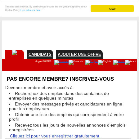
This site uses cookies. By continuing to browse the site you are agreeing to our
Close
Cookie Policy.
Find out more here
CANDIDATS
AJOUTER UNE OFFRE
August 06 2026
PAS ENCORE MEMBRE? INSCRIVEZ-VOUS
Devenez membre et avoir accès à:
Recherchez des emplois dans des centaines de
entreprises en quelques minutes
Envoyer des messages privés et candidatures en ligne
pour les employeurs
Obtenir une liste des emplois qui correspondent à votre
profil
Recevez tous les jours de nouvelles annonces d'emplois
enregistrées
Cliquez ici pour vous enregistrer gratuitement.