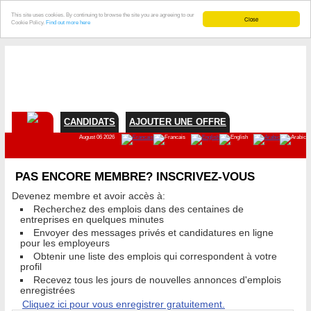
This site uses cookies. By continuing to browse the site you are agreeing to our
Close
Cookie Policy.
Find out more here
CANDIDATS
AJOUTER UNE OFFRE
August 06 2026
PAS ENCORE MEMBRE? INSCRIVEZ-VOUS
Devenez membre et avoir accès à:
Recherchez des emplois dans des centaines de
entreprises en quelques minutes
Envoyer des messages privés et candidatures en ligne
pour les employeurs
Obtenir une liste des emplois qui correspondent à votre
profil
Recevez tous les jours de nouvelles annonces d'emplois
enregistrées
Cliquez ici pour vous enregistrer gratuitement.