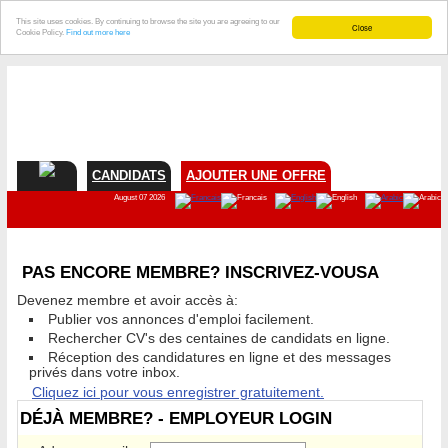
This site uses cookies. By continuing to browse the site you are agreeing to our
Close
Cookie Policy.
Find out more here
CANDIDATS
AJOUTER UNE OFFRE
August 07 2026
PAS ENCORE MEMBRE? INSCRIVEZ-VOUSA
Devenez membre et avoir accès à:
Publier vos annonces d'emploi facilement.
Rechercher CV's des centaines de candidats en ligne.
Réception des candidatures en ligne et des messages
privés dans votre inbox.
Cliquez ici pour vous enregistrer gratuitement.
DÉJÀ MEMBRE? - EMPLOYEUR LOGIN