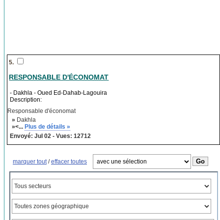
5.
RESPONSABLE D'ÉCONOMAT
- Dakhla - Oued Ed-Dahab-Lagouira
Description:
Responsable d'économat
»
Dakhla
»<...
Plus de détails »
Envoyé: Jul 02 - Vues: 12712
marquer tout
/
effacer toutes