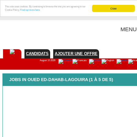
This site uses cookies. By continuing to browse the site you are agreeing to our
Close
Cookie Policy.
Find out more here
MENU
CANDIDATS
AJOUTER UNE OFFRE
August 10 2026
JOBS IN OUED ED-DAHAB-LAGOUIRA (1 À 5 DE 5)