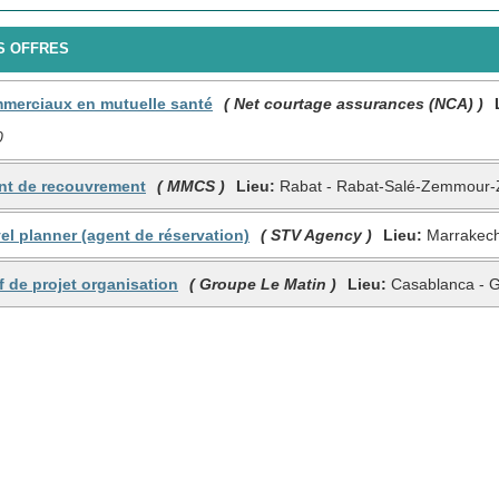
 OFFRES
mmerciaux en mutuelle santé
( Net courtage assurances (NCA) )
0
ent de recouvrement
( MMCS )
Lieu:
Rabat - Rabat-Salé-Zemmour-
vel planner (agent de réservation)
( STV Agency )
Lieu:
Marrakech 
f de projet organisation
( Groupe Le Matin )
Lieu:
Casablanca - 