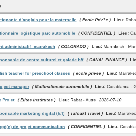
0
eignante d’anglais pour la maternelle
( Ecole Priv?e )
Lieu:
Rabat
tionnaire logistique parc automobile
( CONFIDENTIEL )
Lieu:
Cas
nt administratif- marrakech
( COLORADO )
Lieu:
Marrakech - Marr
ponsable de centre culturel et galerie h/f
( CANAL FINANCE )
Li
lish teacher for preschool classes
( ecole privee )
Lieu:
Marrakec
project manager
( Multinationale automobile )
Lieu:
Casablanca - 
 Projet
( Elites Institutes )
Lieu:
Rabat - Autre
2026-07-10
ponsable marketing digital (h/f)
( Tafoukt Travel )
Lieu:
Marrakech
argé(e) de projet communication
( CONFIDENTIEL )
Lieu:
Casabla