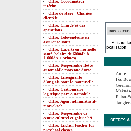
Offre: Coordinateur
intérim
Offre de stage : Chargée
clientèle
Offre: Chargé(e) des
operations
Offre: Télévendeurs en
assurance santé
Afficher l
localisation
Offre: Experts en mutuelle
santé (salaire de 6000dh à
11000dh + primes)
Offre: Responsable flotte
automobile moyenne durée
Autre
Offre: Enseignante
Fès-Bo
d’anglais pour la maternelle
Guelmi
Offre: Gestionnaire
Meknès-T
logistique parc automobile
Rabat-S
Offre: Agent administratif-
Tangier
marrakech
Offre: Responsable de
centre culturel et galerie h/f
OFFRES À 
Offre: English teacher for
preschool classes