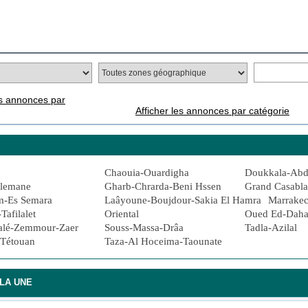
es annonces par
Afficher les annonces par catégorie
Chaouia-Ouardigha
Doukkala-Ab
ulemane
Gharb-Chrarda-Beni Hssen
Grand Casabl
m-Es Semara
Laâyoune-Boujdour-Sakia El Hamra
Marrakec
afilalet
Oriental
Oued Ed-Daha
alé-Zemmour-Zaer
Souss-Massa-Drâa
Tadla-Azilal
-Tétouan
Taza-Al Hoceima-Taounate
LA UNE