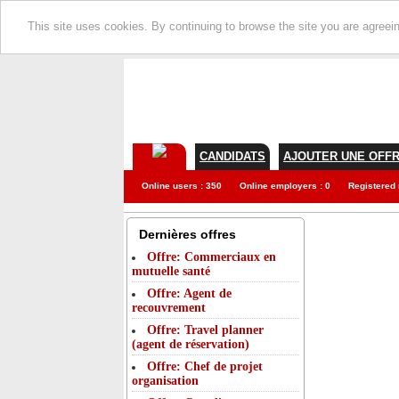
This site uses cookies. By continuing to browse the site you are agreei
CANDIDATS
AJOUTER UNE OFF
Online users : 350
Online employers : 0
Registered
Dernières offres
Offre: Commerciaux en
mutuelle santé
Offre: Agent de
recouvrement
Offre: Travel planner
(agent de réservation)
Offre: Chef de projet
organisation