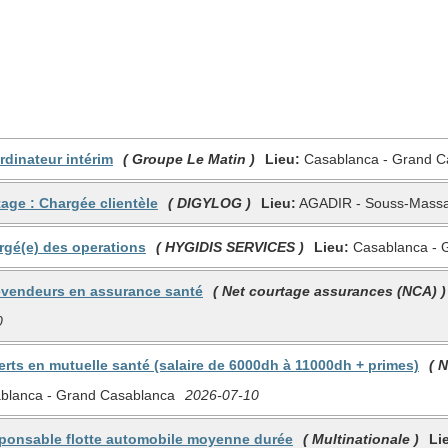
rdinateur intérim
( Groupe Le Matin )
Lieu:
Casablanca - Grand C
tage : Chargée clientèle
( DIGYLOG )
Lieu:
AGADIR - Souss-Mass
rgé(e) des operations
( HYGIDIS SERVICES )
Lieu:
Casablanca - 
lévendeurs en assurance santé
( Net courtage assurances (NCA) )
0
erts en mutuelle santé (salaire de 6000dh à 11000dh + primes)
( 
blanca - Grand Casablanca
2026-07-10
sponsable flotte automobile moyenne durée
( Multinationale )
Li