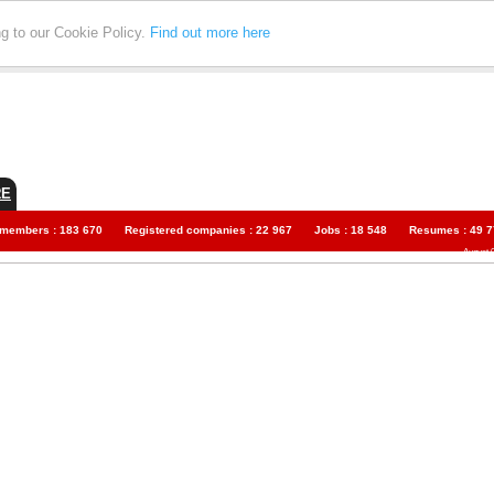
ng to our Cookie Policy.
Find out more here
RE
 members : 183 670
Registered companies : 22 967
Jobs : 18 548
Resumes : 49 7
August 