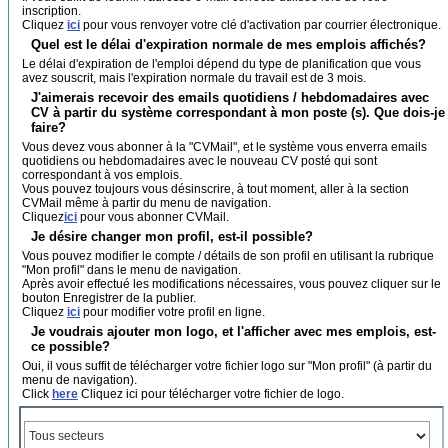
inscription.
Cliquez
ici
pour vous renvoyer votre clé d'activation par courrier électronique.
Quel est le délai d'expiration normale de mes emplois affichés?
Le délai d'expiration de l'emploi dépend du type de planification que vous
avez souscrit, mais l'expiration normale du travail est de 3 mois.
J'aimerais recevoir des emails quotidiens / hebdomadaires avec
CV à partir du système correspondant à mon poste (s). Que dois-je
faire?
Vous devez vous abonner à la "CVMail", et le système vous enverra emails
quotidiens ou hebdomadaires avec le nouveau CV posté qui sont
correspondant à vos emplois.
Vous pouvez toujours vous désinscrire, à tout moment, aller à la section
CVMail même à partir du menu de navigation.
Cliquez
ici
pour vous abonner CVMail.
Je désire changer mon profil, est-il possible?
Vous pouvez modifier le compte / détails de son profil en utilisant la rubrique
"Mon profil" dans le menu de navigation.
Après avoir effectué les modifications nécessaires, vous pouvez cliquer sur le
bouton Enregistrer de la publier.
Cliquez
ici
pour modifier votre profil en ligne.
Je voudrais ajouter mon logo, et l'afficher avec mes emplois, est-
ce possible?
Oui, il vous suffit de télécharger votre fichier logo sur "Mon profil" (à partir du
menu de navigation).
Click
here
Cliquez ici pour télécharger votre fichier de logo.