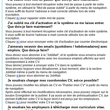
Vous pouvez à tout moment récupérer votre mot de passe à partir de notre
système, en utilisant le "Mot de passe oublié" à partir du menu de navigation.
Il vous suffit de fournir l'adresse e-mail correcte utilisée lors de votre
inscription.
Cliquez
ici
pour rappeler votre mot de passe.
J'ai oublié ma clé d'activation et le système ne me laisse entrer.
Que dois-je faire maintenant?
Vous pouvez à tout moment récupérer votre clé d'activation de notre système.
Il vous suffit de fournir l'adresse e-mail correcte utilisée lors de votre
inscription.
Cliquez
ici
pour vous renvoyer votre clé d'activation par courrier électronique.
J'aimerais recevoir des emails (quotidiens / hebdomadaires) avec
emplois. Que dois-je faire?
Vous devez vous abonner à la "JobMail", et le système vous enverra emails
quotidiens ou hebdomadaires avec les nouveaux emplois affichés qui sont
correspondant à votre CV.
Vous devrez premier à envoyer votre CV dans le système.
Vous pouvez toujours vous désabonner, à tout moment, aller à la section
JobMail même à partir du menu de navigation.
Cliquez
ici
pour vous abonner au JobMail.
Je voudrais changer mes coordonnées CV, est-ce possible?
Vous pouvez modifier les détails de CV en "Publier mon CV" à partir du menu
de navigation.
Après avoir effectué les modifications nécessaires, vous pouvez cliquer sur le
bouton Enregistrer de la publier. Il ya aussi un lien de prévisualisation CV, qui
permet d'afficher votre CV la façon dont il est perçu par les employeurs.
Cliquez
ici
pour modifier votre CV en ligne.
Je voudrais les employeurs à télécharger mon curriculum vitae.