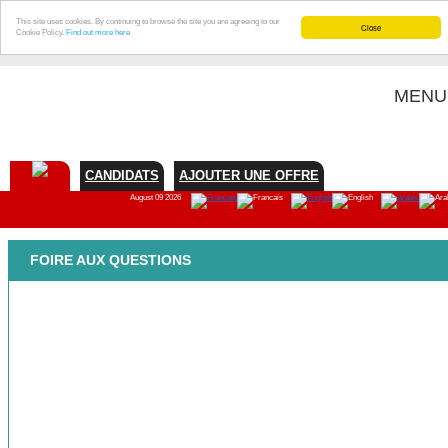
This site uses cookies. By continuing to browse the site you are agreeing to our
Close
Cookie Policy.
Find out more here
MENU
CANDIDATS
AJOUTER UNE OFFRE
August 09 2026
FOIRE AUX QUESTIONS