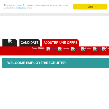
This site uses cookies. By continuing to browse the site you are agreeing to our
Close
Cookie Policy.
Find out more here
CANDIDATS
AJOUTER UNE OFFRE
August 08 2026
WELCOME EMPLOYER/RECRUITER