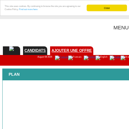
This site uses cookies. By continuing to browse the site you are agreeing to our
Close
Cookie Policy.
Find out more here
MENU
CANDIDATS
AJOUTER UNE OFFRE
August 08 2026
PLAN