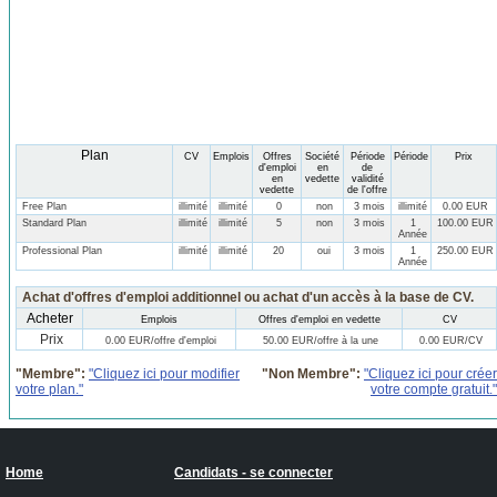
Plan
CV
Emplois
Offres
Société
Période
Période
Prix
d'emploi
en
de
en
vedette
validité
vedette
de l'offre
Free Plan
illimité
illimité
0
non
3 mois
illimité
0.00 EUR
Standard Plan
illimité
illimité
5
non
3 mois
1
100.00 EUR
Année
Professional Plan
illimité
illimité
20
oui
3 mois
1
250.00 EUR
Année
Achat d'offres d'emploi additionnel ou achat d'un accès à la base de CV.
Acheter
Emplois
Offres d'emploi en vedette
CV
Prix
0.00 EUR/offre d'emploi
50.00 EUR/offre à la une
0.00 EUR/CV
"Membre":
"Cliquez ici pour modifier
"Non Membre":
"Cliquez ici pour créer
votre plan."
votre compte gratuit."
Home
Candidats - se connecter