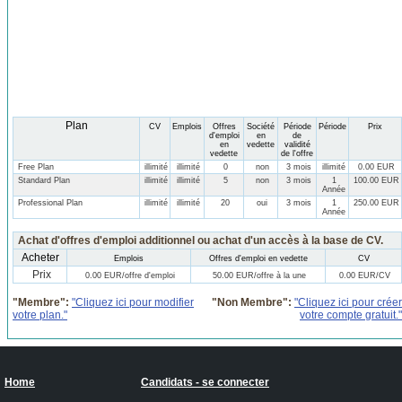
Plan
CV
Emplois
Offres
Société
Période
Période
Prix
d'emploi
en
de
en
vedette
validité
vedette
de l'offre
Free Plan
illimité
illimité
0
non
3 mois
illimité
0.00 EUR
Standard Plan
illimité
illimité
5
non
3 mois
1
100.00 EUR
Année
Professional Plan
illimité
illimité
20
oui
3 mois
1
250.00 EUR
Année
Achat d'offres d'emploi additionnel ou achat d'un accès à la base de CV.
Acheter
Emplois
Offres d'emploi en vedette
CV
Prix
0.00 EUR/offre d'emploi
50.00 EUR/offre à la une
0.00 EUR/CV
"Membre":
"Cliquez ici pour modifier
"Non Membre":
"Cliquez ici pour créer
votre plan."
votre compte gratuit."
Home
Candidats - se connecter