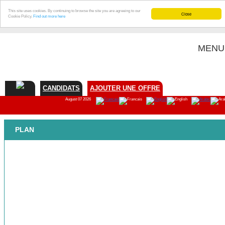
This site uses cookies. By continuing to browse the site you are agreeing to our
Close
Cookie Policy.
Find out more here
MENU
CANDIDATS
AJOUTER UNE OFFRE
August 07 2026
PLAN