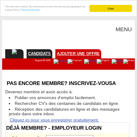
This site uses cookies. By continuing to browse the site you are agreeing to our
Close
Cookie Policy.
Find out more here
MENU
CANDIDATS
AJOUTER UNE OFFRE
August 06 2026
PAS ENCORE MEMBRE? INSCRIVEZ-VOUSA
Devenez membre et avoir accès à:
Publier vos annonces d'emploi facilement.
Rechercher CV's des centaines de candidats en ligne.
Réception des candidatures en ligne et des messages
privés dans votre inbox.
Cliquez ici pour vous enregistrer gratuitement.
DÉJÀ MEMBRE? - EMPLOYEUR LOGIN