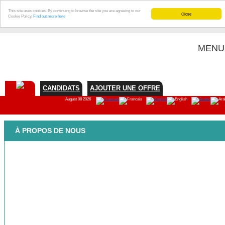
This site uses cookies. By continuing to browse the site you are agreeing to our
Close
Cookie Policy.
Find out more here
MENU
CANDIDATS
AJOUTER UNE OFFRE
August 08 2026
À PROPOS DE NOUS