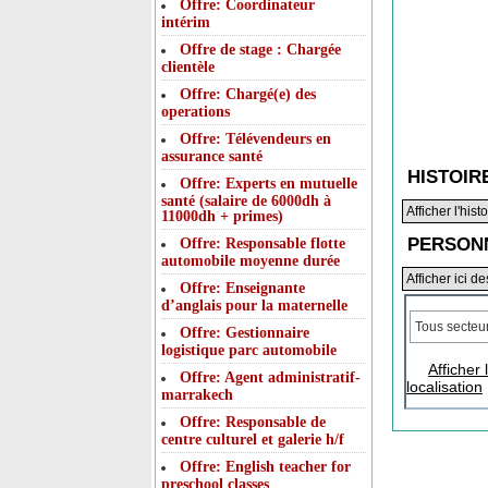
Offre: Coordinateur
intérim
Offre de stage : Chargée
clientèle
Offre: Chargé(e) des
operations
Offre: Télévendeurs en
assurance santé
HISTOIR
Offre: Experts en mutuelle
santé (salaire de 6000dh à
Afficher l'his
11000dh + primes)
PERSONN
Offre: Responsable flotte
automobile moyenne durée
Afficher ici d
Offre: Enseignante
d’anglais pour la maternelle
Offre: Gestionnaire
logistique parc automobile
Afficher
Offre: Agent administratif-
localisation
marrakech
Offre: Responsable de
centre culturel et galerie h/f
Offre: English teacher for
preschool classes