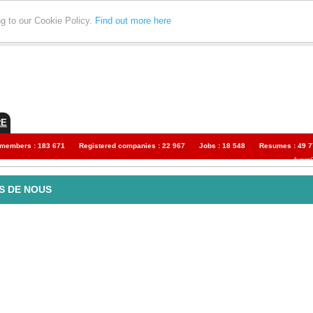
ng to our Cookie Policy.
Find out more here
RE
 members : 183 671
Registered companies : 22 967
Jobs : 18 548
Resumes : 49 7
August 
 DE NOUS