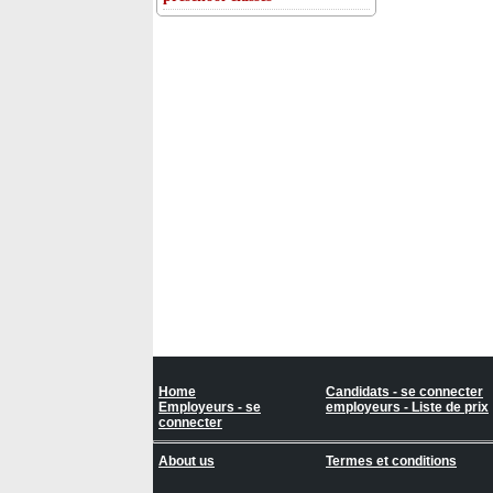
Home
Candidats - se connecter
Employeurs - se
employeurs - Liste de prix
connecter
About us
Termes et conditions