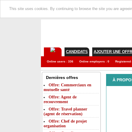
This site uses cookies. By continuing to browse the site you are agreei
CANDIDATS
AJOUTER UNE OFF
Online users : 336
Online employers : 0
Registered
Dernières offres
À PROPOS
Offre: Commerciaux en
mutuelle santé
Offre: Agent de
recouvrement
Offre: Travel planner
(agent de réservation)
Offre: Chef de projet
organisation