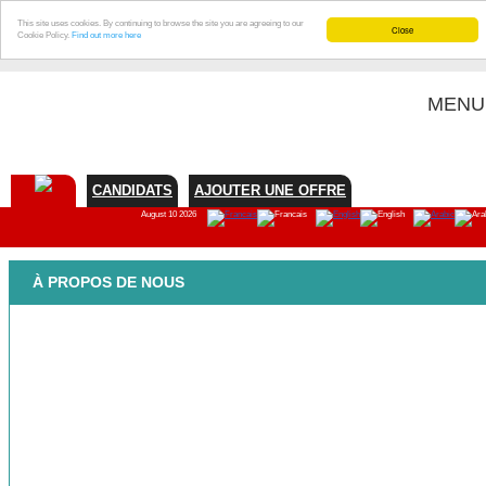
This site uses cookies. By continuing to browse the site you are agreeing to our
Close
Cookie Policy.
Find out more here
MENU
CANDIDATS
AJOUTER UNE OFFRE
August 10 2026
À PROPOS DE NOUS