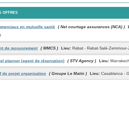
 OFFRES
mmerciaux en mutuelle santé
( Net courtage assurances (NCA) )
0
ent de recouvrement
( MMCS )
Lieu:
Rabat - Rabat-Salé-Zemmour-
vel planner (agent de réservation)
( STV Agency )
Lieu:
Marrakech 
f de projet organisation
( Groupe Le Matin )
Lieu:
Casablanca - 