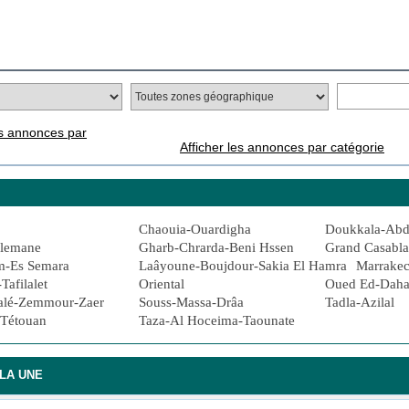
es annonces par
Afficher les annonces par catégorie
Chaouia-Ouardigha
Doukkala-Ab
ulemane
Gharb-Chrarda-Beni Hssen
Grand Casabl
m-Es Semara
Laâyoune-Boujdour-Sakia El Hamra
Marrakec
afilalet
Oriental
Oued Ed-Daha
alé-Zemmour-Zaer
Souss-Massa-Drâa
Tadla-Azilal
-Tétouan
Taza-Al Hoceima-Taounate
LA UNE