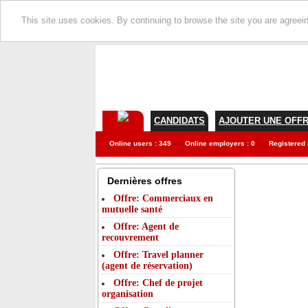
This site uses cookies. By continuing to browse the site you are agreei
CANDIDATS
AJOUTER UNE OFF
Online users : 349
Online employers : 0
Registered
Dernières offres
Offre: Commerciaux en
mutuelle santé
Offre: Agent de
recouvrement
Offre: Travel planner
(agent de réservation)
Offre: Chef de projet
organisation