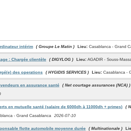
rdinateur intérim
( Groupe Le Matin )
Lieu:
Casablanca - Grand C
tage : Chargée clientèle
( DIGYLOG )
Lieu:
AGADIR - Souss-Mass
rgé(e) des operations
( HYGIDIS SERVICES )
Lieu:
Casablanca - 
lévendeurs en assurance santé
( Net courtage assurances (NCA) )
0
erts en mutuelle santé (salaire de 6000dh à 11000dh + primes)
( 
blanca - Grand Casablanca
2026-07-10
sponsable flotte automobile moyenne durée
( Multinationale )
Li